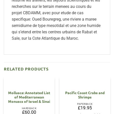
resume les ateliers, les sejours scientifiques et les
recherches sur le terrain menees au cours du
projet CBDAMM, avec pour etude de cas
specifique: Oued Bouregreg, une riviere a maree
semidiurne de type mesotidal et une zone humide
qui s’etend entre les centres urbains de Rabat et
Sale, sur la Cote Atlantique du Maroc.
RELATED PRODUCTS
Mollusca: Annotated List
Pacific Coast Crabs and
of Mediterranean
Shrimps
Monuscs of Israel & Sinai
PAPERBACK
£
19.95
HARDBACK
£
60.00