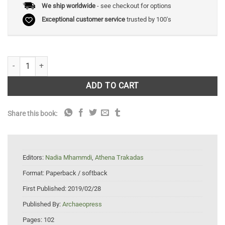
We ship worldwide
- see checkout for options
Exceptional customer service
trusted by 100's
Recommendations for best practices in data acquisition methods for 
ADD TO CART
Share this book:
Editors:
Nadia Mhammdi
,
Athena Trakadas
Format:
Paperback / softback
First Published:
2019/02/28
Published By:
Archaeopress
Pages:
102