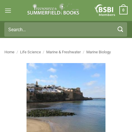
Skip
0
to
Members
content
Search
for:
Home
/
Life Science
/
Marine & Freshwater
/
Marine Biology