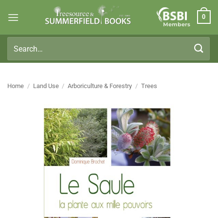
Skip
0
to
Members
content
Search
for:
Home
/
Land Use
/
Arboriculture & Forestry
/
Trees