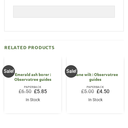
RELATED PRODUCTS
Sale!
Sale!
Emerald ash borer :
Plane wilt : Observatree
Observatree guides
guides
PAPERBACK
PAPERBACK
Original
Current
Original
Current
£
6.50
£
5.85
£
5.00
£
4.50
price
price
price
price
was:
is:
was:
is:
In Stock
In Stock
£6.50.
£5.85.
£5.00.
£4.50.